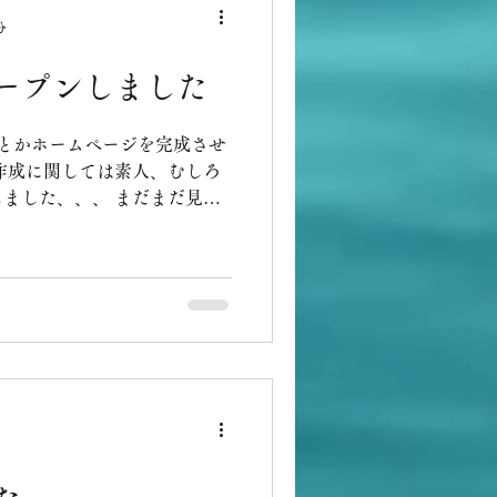
分
ープンしました
とかホームページを完成させ
作成に関しては素人、むしろ
ました、、、 まだまだ見辛
いますが、何かあればご連絡