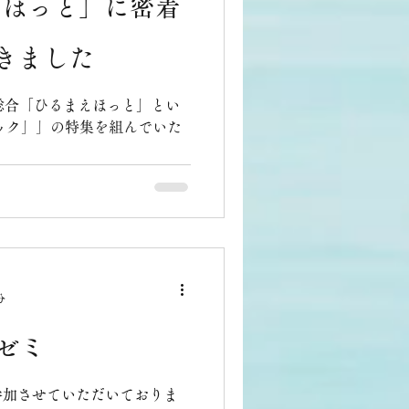
えほっと」に密着
。アジアを中心に数十か国で
きれませんでした。） 「記
きました
この想いが、日本を超えて、
たことに、胸がいっぱいで
っかけに、「きおくあつめチ
K総合「ひるまえほっと」とい
してくれたメンバーも多くい
ック」」の特集を組んでいた
画から取材、編集、キャスタ
元NHKキャスターの武田涼花
す。 そしてそして、なんと
分
ゼミ
参加させていただいておりま