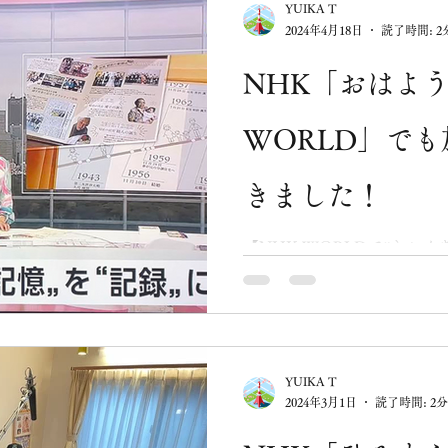
YUIKA T
2024年4月18日
読了時間: 2
NHK「おはよ
WORLD」で
きました！
【NHK WORLDで“きお
私たちの「きおくあつめ」を
きました。 しかも今回は、
NHK「ひるまえほっと」へ
放送にもかかわらず、多く
響に驚きました。 その後、
YUIKA T
版）」で再放送され、さら
2024年3月1日
読了時間: 2分
ころ、なんと… NHK WO
然それをご覧くださり、英語