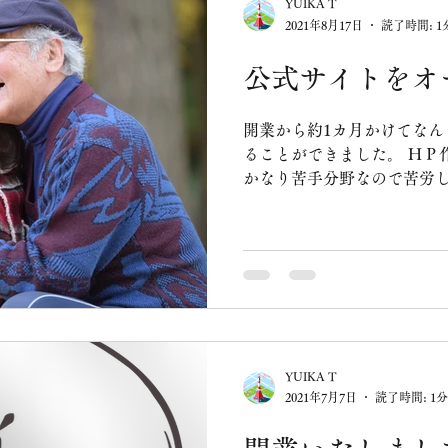
YUIKA T
2021年8月17日
読了時間: 1
公式サイトをオ
開業から約1カ月かけてなん
ることができました。 ＨＰ
かなり苦手分野なので苦労し
い点や不具合等あるかと思
をお願いいたします。...
YUIKA T
2021年7月7日
読了時間: 1分