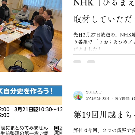
NHK「ひるま
して、いよいよ世界放送へ
放送されたようです。（追い
取材していただ
憶を、愛せるかたちに。」 
いろんな国の方々にも届い
す。 そして、この放送をき
先日2月27日放送の、NH
ーム」の制作チームに参入
う番組で 「きおくあつめブ
ます。 特に、この特集の企
だきました！
ーまでを担当してくれた、 
さんには心から感謝していま
武田さんは弊社記
YUIKA T
2024年2月22日
読了時間: 1
第19回川越まち
弊社は今回、２つの講座で