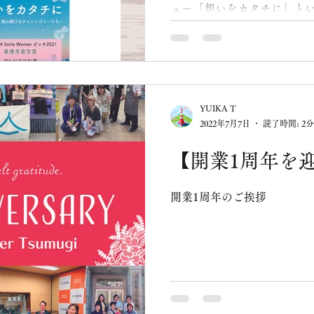
ュー「想いをカタチに」と
代表田島のインタビューが掲
となる企画なのですが、歴
社長様ばかり…！...
YUIKA T
2022年7月7日
読了時間: 2分
【開業1周年を
開業1周年のご挨拶