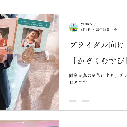
YUIKA T
4月1日
読了時間: 3分
ブライダル向け
「かぞくむすび
両家を真の家族にする、ブ
ビスです