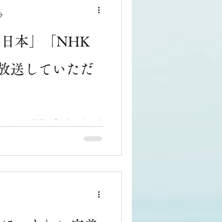
分
う日本」「NHK
も放送していただ
くあつめ”が世界へ】 なんと…！
、再びNHKでご紹介いただ
世界放送です。 はじまりは、
の出演でした。 一都六県での
の方が見てくださり、その反
「おはよう日本（関東甲信越
なる広がりを実感していたと
RLDのディレクターの方が偶
吹き替え版に再編集！！ そ