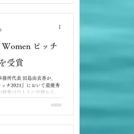
分
le Women ピッチ
賞を受賞
事務所代表 田島由衣香が、
en ピッチ2021』において最優秀
の結果はひとえに日頃から応
々のサービス内容に興味を持
てくださった方々のおか...