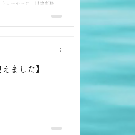
いうコーナーに、川越事務所
載されました。 私で14回目
代の方は皆さま大きな会社の
迎えました】