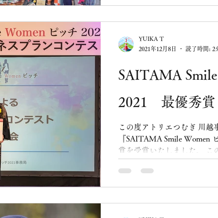
YUIKA T
2021年12月8日
読了時間: 2
SAITAMA Smi
2021 最優秀
この度アトリエつむぎ 川越
『SAITAMA Smile Wom
賞を受賞いたしました。 こ
援してくださる皆さま、我
ってくださる皆さま、出会っ