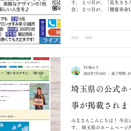
す。 １つ目が、「長生きさんのための未来予想図 & 座談
会」 ２つ目が、「健康寿命UP！A3サイズ自分史を作ろ
う！」です。
YUIKA T
2022年7月19日
読了時間: 2
埼玉県の公式ホ
事が掲載されま
みなさんこんにちは！ 今日
す。 埼玉県のホームページ